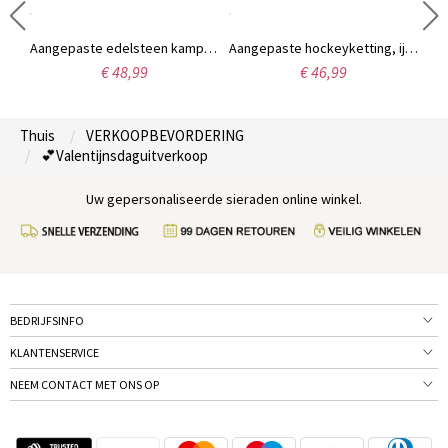
aliseerde sportnummer ketting roestvrij staal
Aangepaste edelsteen kampioenschapsring, gepersonaliseerde wereldkampioensring voor basketbal, voetbal, honkbal, worstelen, fantasy sports winnaar, trofee-award cadeau
Aangepaste hockeyketting, ijshockeysticks sieraden, cadeau voor moeders, fans meisjes hockeyspelers team
€ 48,99
€ 46,99
Thuis
VERKOOPBEVORDERING
💕Valentijnsdaguitverkoop
Uw gepersonaliseerde sieraden online winkel.
BEDRIJFSINFO
KLANTENSERVICE
NEEM CONTACT MET ONS OP