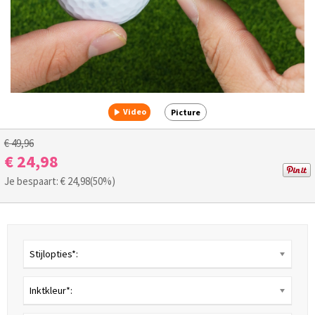
Video
Picture
€ 49,96
€ 24,98
Je bespaart: €
24,98
(50%)
Stijlopties*:
Inktkleur*: