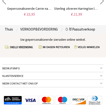
Gepersonaliseerde sterling zilveren naamplaat ketting met sierletters
Gepersonaliseerde Carrie naamketting, 18 karaats verguld.
Sterling zilveren Harrington lettertype naam ketting
€ 33,95
€ 21,99
Thuis
VERKOOPBEVORDERING
🥚🐰Paasuitverkoop
Uw gepersonaliseerde sieraden online winkel.
BEDRIJFSINFO
KLANTENSERVICE
NEEM CONTACT MET ONS OP