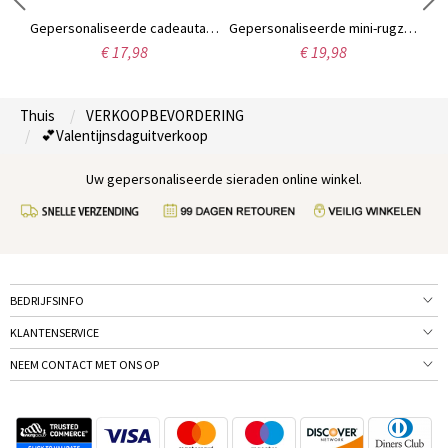
Gepersonaliseerde mok met initialen Mr & Mrs, hartvormig bloemenmotief en datum, meerkleurige keramische koffie- of theemok van 350 ml, huwelijks-/jubileumcadeau voor haar/hem/een stel.
Gepersonaliseerde cadeautas met naam en cartoonfiguur van een professionele eend, met strik, transparante PVC strandtas, vakantiecadeautje, geschenk voor vrouwen/meisjes
Gepersonaliseerde mini-rugzak sleutelhanger met naam, oordopjeshouder van PU-leer, reistasje, tashanger, verjaardagscadeau voor vrouwen/meisjes
€ 17,98
€ 19,98
Thuis
VERKOOPBEVORDERING
💕Valentijnsdaguitverkoop
Uw gepersonaliseerde sieraden online winkel.
BEDRIJFSINFO
KLANTENSERVICE
NEEM CONTACT MET ONS OP