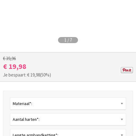
1
/
7
€ 39,96
€ 19,98
Je bespaart: €
19,98
(50%)
Materiaal*:
Aantal harten*:
Lengte armbandketting*: