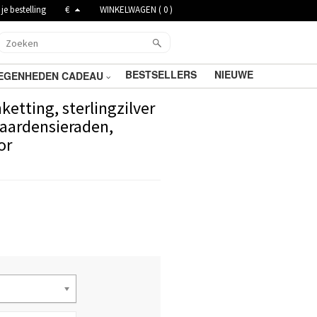
je bestelling
€
WINKELWAGEN (
0
)
BESTSELLERS
NIEUWE
EGENHEDEN CADEAU
tting, sterlingzilver
paardensieraden,
or