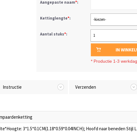
Aangepaste naam
*
:
Kettinglengte
*
:
-kiezen-
Aantal stuks
*
:
1
IN WINKE
*
Productie 1-3 werkda
Instructie
Verzenden
ampaardenketting
te*Hoogte: 3*1.5*0.1CM(1.18*0.59*0.04INCH); Hoofd naar beneden Stijl 