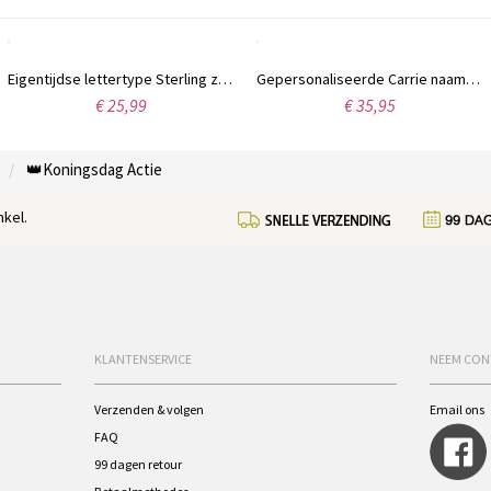
Eigentijdse lettertype Sterling zilveren naamketting
Gepersonaliseerde Carrie naamketting, 18 karaats verguld.
€ 25,99
€ 35,95
👑Koningsdag Actie
kel.
KLANTENSERVICE
NEEM CON
Verzenden & volgen
Email ons
FAQ
99 dagen retour