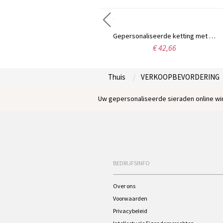
Sterling zilveren Carrie naamketting met geboortesteen, cadeau voor vrouwen, echtgenotes, moeders, vriendinnen, dochters en andere dierbaren.
Gepersonaliseerde ketting met initialen en monogram in wijnranklettertype, sterling zilver.
€ 49,95
€ 42,66
Thuis
VERKOOPBEVORDERING
Uw gepersonaliseerde sieraden online win
BEDRIJFSINFO
Over ons
Voorwaarden
Privacybeleid