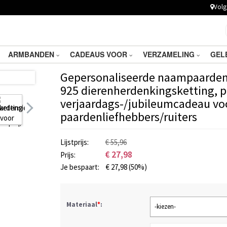
Volg 
ARMBANDEN
CADEAUS VOOR
VERZAMELING
GEL
Gepersonaliseerde naampaardenke
925 dierenherdenkingsketting, 
verjaardags-/jubileumcadeau vo
paardenliefhebbers/ruiters
Lijstprijs:
€ 55,96
€
27,98
Prijs:
Je bespaart:
€
27,98
(50%)
Materiaal
*
:
-kiezen-