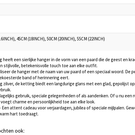
16INCH), 45CM (18INCH), 50CM (20INCH), 55CM (22INCH)
g heeft een sierlijke hanger in de vorm van een paard die de geest en kr
 stijlvolle, betekenisvolle touch toe aan elke outfit.
liseer de hanger met de naam van uw paard of een speciaal woord. De pe
gekoesterde band of herinnering eert.
 zilver, de ketting biedt een langdurige glans met een glad, gepolijst op
bruik.
dagelijks gebruik, speciale gelegenheden of als aandenken. Of u nu een r
voegt charme en persoonlijkheid toe aan elke look.
- Een attent cadeau voor verjaardagen, jubilea of speciale mijlpalen. Ge
 warm hart toedraagt.
kochten ook: