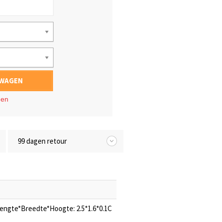
LWAGEN
gen
99 dagen retour
Lengte*Breedte*Hoogte: 2.5*1.6*0.1C