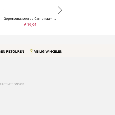
Gepersonaliseerde Carrie naamketting van sterling zilver
Gepersonaliseerde ketting Fancy Circle Monogram ketting zilver
€ 39,95
€ 39,99
TACT MET ONS OP