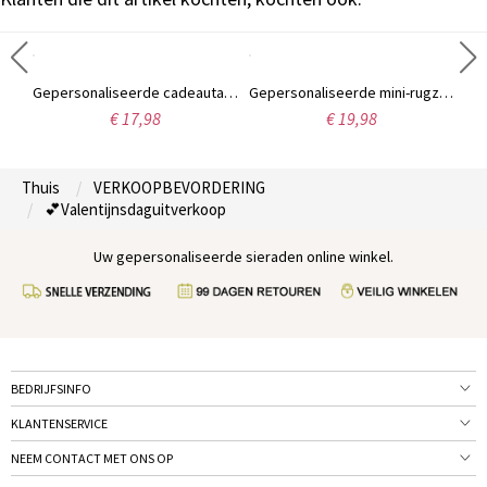
Gepersonaliseerde mok met initialen Mr & Mrs, hartvormig bloemenmotief en datum, meerkleurige keramische koffie- of theemok van 350 ml, huwelijks-/jubileumcadeau voor haar/hem/een stel.
Gepersonaliseerde cadeautas met naam en cartoonfiguur van een professionele eend, met strik, transparante PVC strandtas, vakantiecadeautje, geschenk voor vrouwen/meisjes
Gepersonaliseerde mini-rugzak sleutelhanger met naam, oordopjeshouder van PU-leer, reistasje, tashanger, verjaardagscadeau voor vrouwen/meisjes
€ 17,98
€ 19,98
Thuis
VERKOOPBEVORDERING
💕Valentijnsdaguitverkoop
Uw gepersonaliseerde sieraden online winkel.
BEDRIJFSINFO
KLANTENSERVICE
NEEM CONTACT MET ONS OP