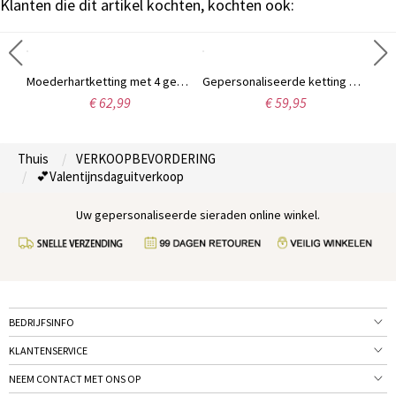
Klanten die dit artikel kochten, kochten ook:
Gepersonaliseerde klassieke naam ketting in 18k goud verguld
Moederhartketting met 4 gepersonaliseerde geboortestenen en naam
Gepersonaliseerde ketting met 7 geboortestenen, geïnspireerd op de stamboom van uw familie.
€ 62,99
€ 59,95
Thuis
VERKOOPBEVORDERING
💕Valentijnsdaguitverkoop
Uw gepersonaliseerde sieraden online winkel.
BEDRIJFSINFO
KLANTENSERVICE
NEEM CONTACT MET ONS OP