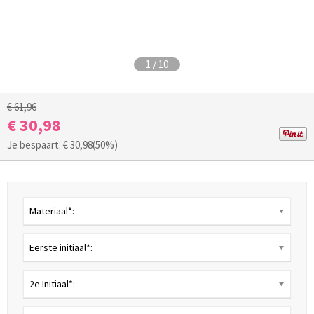
1
/
10
€ 61,96
€ 30,98
Je bespaart: €
30,98
(50%)
Materiaal*:
Eerste initiaal*:
2e Initiaal*: