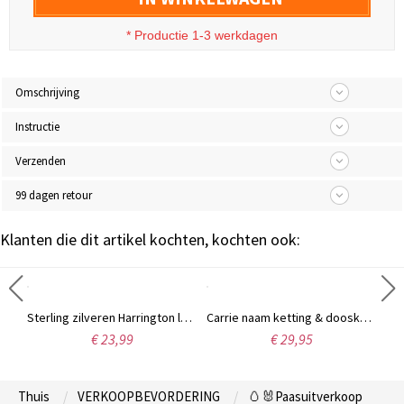
* Productie 1-3 werkdagen
Omschrijving
Instructie
Verzenden
99 dagen retour
Klanten die dit artikel kochten, kochten ook:
Gepersonaliseerde ketting Fancy Circle Monogram ketting zilver
Sterling zilveren Harrington lettertype naam ketting
Carrie naam ketting & doosketting in rosé goud
€ 23,99
€ 29,95
Thuis
VERKOOPBEVORDERING
🥚🐰Paasuitverkoop