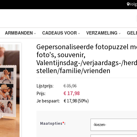
Volg 
ARMBANDEN
CADEAUS VOOR
VERZAMELING
GEL
Gepersonaliseerde fotopuzzel me
foto's, souvenir,
Valentijnsdag-/verjaardags-/he
stellen/familie/vrienden
Lijstprijs:
€ 35,96
€
17,98
Prijs:
Je bespaart:
€
17,98
(50%)
Maatopties
*
:
-kiezen-