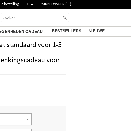
je bestelling
€
WINKELWAGEN (
0
)
BESTSELLERS
NIEUWE
EGENHEDEN CADEAU
t standaard voor 1-5
rdenkingscadeau voor