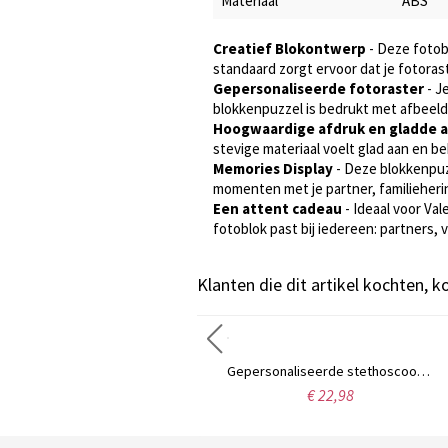
Materiaal
ABS
Creatief Blokontwerp
- Deze fotobl
standaard zorgt ervoor dat je fotoras
Gepersonaliseerde fotoraster
- J
blokkenpuzzel is bedrukt met afbeeldi
Hoogwaardige afdruk en gladde 
stevige materiaal voelt glad aan en be
Memories Display
- Deze blokkenpuz
momenten met je partner, familieherin
Een attent cadeau
- Ideaal voor Va
fotoblok past bij iedereen: partners,
Klanten die dit artikel kochten, 
Gepersonaliseerde ring met naam en huisdierportret, ring met honden-/kattenpootafdruk, vintage zilveren sieraad, gedenkgeschenk voor een verloren huisdier, cadeau voor dierenliefhebbers/kattenliefhebbers/hondenmoeders
Gepersonaliseerde stethoscoop-naamketting met geboortesteen, op maat gemaakte oneindigheidsketting, bedank-/afstudeercadeau voor arts/verpleegkundige/medisch student
€ 23,98
€ 22,98