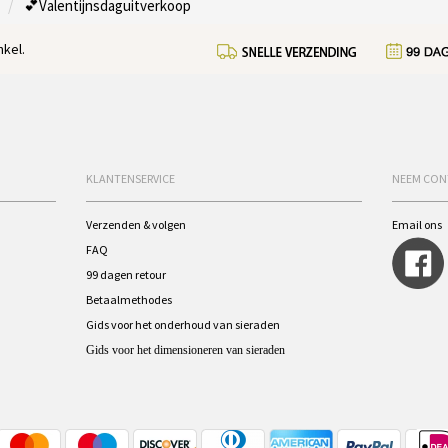
💕Valentijnsdaguitverkoop
kel.
KLANTENSERVICE
NEEM CON
Verzenden & volgen
Email ons
FAQ
99 dagen retour
Betaalmethodes
Gids voor het onderhoud van sieraden
Gids voor het dimensioneren van sieraden