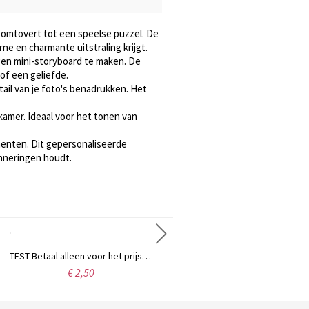
s omtovert tot een speelse puzzel. De
ne en charmante uitstraling krijgt.
gen mini-storyboard te maken. De
of een geliefde.
tail van je foto's benadrukken. Het
amer. Ideaal voor het tonen van
menten. Dit gepersonaliseerde
inneringen houdt.
TEST-Betaal alleen voor het prijsverschil
Gepersonaliseerde, transparante, uitwisbare schoolrooster van acryl met markeerstift, schoolbenodigdheden, cadeau voor de start van het schooljaar of als verjaardagscadeau voor leerlingen/meisjes/jongens
€ 2,50
€ 35,98