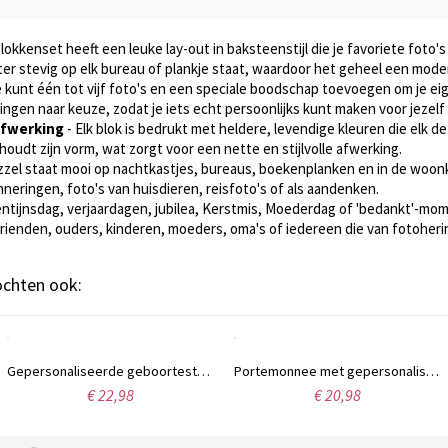
okkenset heeft een leuke lay-out in baksteenstijl die je favoriete foto'
ter stevig op elk bureau of plankje staat, waardoor het geheel een moder
e kunt één tot vijf foto's en een speciale boodschap toevoegen om je ei
ngen naar keuze, zodat je iets echt persoonlijks kunt maken voor jezelf 
afwerking
- Elk blok is bedrukt met heldere, levendige kleuren die elk de
houdt zijn vorm, wat zorgt voor een nette en stijlvolle afwerking.
zel staat mooi op nachtkastjes, bureaus, boekenplanken en in de woonk
neringen, foto's van huisdieren, reisfoto's of als aandenken.
lentijnsdag, verjaardagen, jubilea, Kerstmis, Moederdag of 'bedankt'-mo
 vrienden, ouders, kinderen, moeders, oma's of iedereen die van fotoher
kochten ook:
Gepersonaliseerde geboortesteen hartketting met naam/initialen horizontaal, geboortesteen hartvormige hanger, verjaardags-/Valentijnsdag-/Moederdagcadeau voor haar/mama
Portemonnee met gepersonaliseerde naam, geboortebloem en Schotse hooglandkoe, met dubbel vak, multifunctioneel polstasje, klein portemonneetje met kaarthouder, cadeau voor vrouwen/meisjes
€ 22,98
€ 20,98