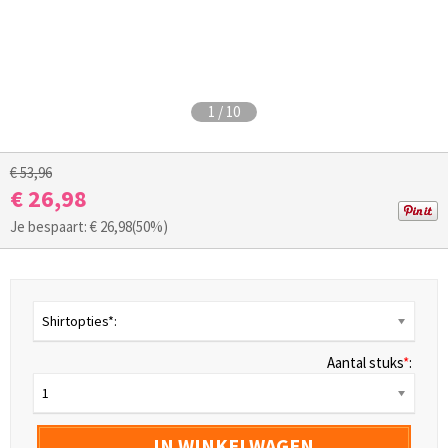
1
/
10
€ 53,96
€ 26,98
Je bespaart: €
26,98
(50%)
Shirtopties*:
Aantal stuks
*
:
1
IN WINKELWAGEN