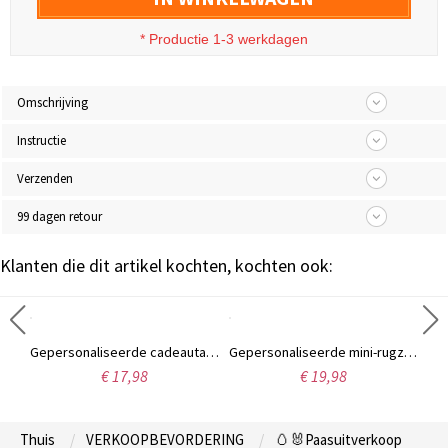
* Productie 1-3 werkdagen
Omschrijving
Instructie
Verzenden
99 dagen retour
Klanten die dit artikel kochten, kochten ook:
Parfumflesje van 60 ml met gepersonaliseerde naam, parelmoereffect, initialen en geboortebloem, ideaal als bedankje voor een vrijgezellenfeest, verjaardags- of jubileumcadeau voor haar/vriendinnen/vrouwen.
Gepersonaliseerde cadeautas met naam en cartoonfiguur van een professionele eend, met strik, transparante PVC strandtas, vakantiecadeautje, geschenk voor vrouwen/meisjes
Gepersonaliseerde mini-rugzak sleutelhanger met naam, oordopjeshouder van PU-leer, reistasje, tashanger, verjaardagscadeau voor vrouwen/meisjes
€ 17,98
€ 19,98
Thuis
VERKOOPBEVORDERING
🥚🐰Paasuitverkoop