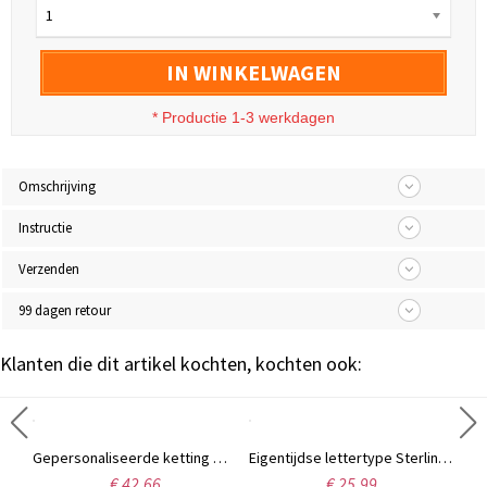
1
IN WINKELWAGEN
* Productie 1-3 werkdagen
Omschrijving
Instructie
Verzenden
99 dagen retour
Klanten die dit artikel kochten, kochten ook:
Sterling zilveren Carrie naamketting met geboortesteen, cadeau voor vrouwen, echtgenotes, moeders, vriendinnen, dochters en andere dierbaren.
Gepersonaliseerde ketting met initialen en monogram in wijnranklettertype, sterling zilver.
Eigentijdse lettertype Sterling zilveren naamketting
€ 42,66
€ 25,99