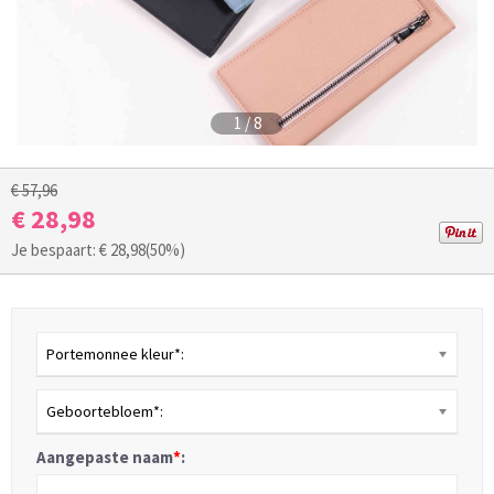
1
/
8
€ 57,96
€ 28,98
Je bespaart: €
28,98
(50%)
Portemonnee kleur*:
Geboortebloem*:
Aangepaste naam
*
: