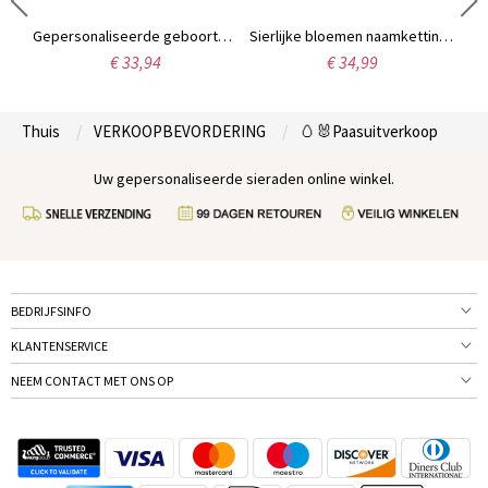
Gepersonaliseerde snijplank met Schotse hooglandkoe en bloemenmotief, inclusief naam, westerse charcuterieplank met sapgootje en ophanggat, housewarmingcadeau voor moeder/haar
Gepersonaliseerde geboortebloem ring met gravure
Sierlijke bloemen naamketting met geboortebloem
€ 33,94
€ 34,99
Thuis
VERKOOPBEVORDERING
🥚🐰Paasuitverkoop
Uw gepersonaliseerde sieraden online winkel.
BEDRIJFSINFO
KLANTENSERVICE
NEEM CONTACT MET ONS OP