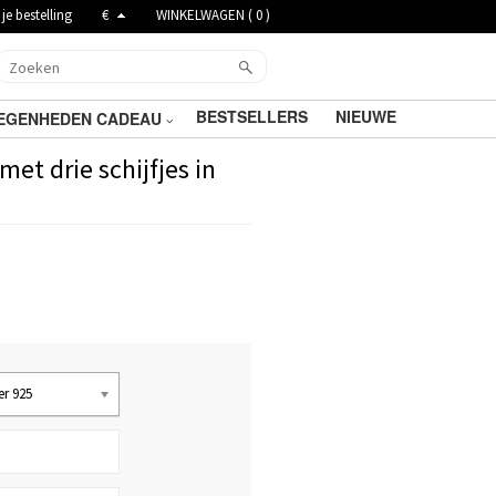
je bestelling
€
WINKELWAGEN (
0
)
BESTSELLERS
NIEUWE
EGENHEDEN CADEAU
t drie schijfjes in
er 925