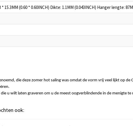
 * 15.3MM (0.60 * 0.60INCH) Dikte: 1.1MM (0.043INCH) Hanger lengte: 87
noemd, die deze zomer hot saling was omdat de vorm vrij veel lijkt op de
eëren.
die u wilt laten graveren om u de meest oogverblindende in de menigte te 
kochten ook: