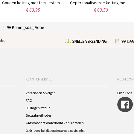
Gouden ketting met familiestamboom, 7 namen en geboortestenen.
Gepersonaliseerde ketting met drie hartjes en klavertjesdrie, met namen
€ 63,95
€ 63,50
👑Koningsdag Actie
kel.
KLANTENSERVICE
NEEM CON
Verzenden & volgen
Email ons
FAQ
99 dagen retour
Betaalmethodes
Gids voor het onderhoud van sieraden
Gids voor het dimensioneren van sieraden