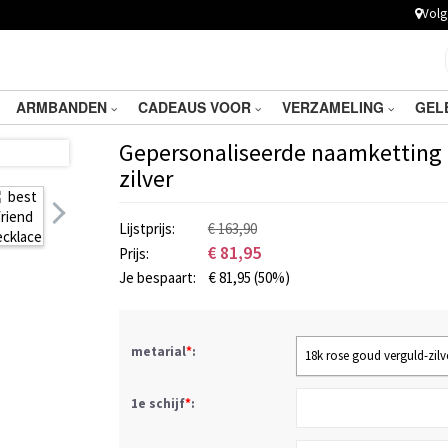
Volg 
ARMBANDEN
CADEAUS VOOR
VERZAMELING
GEL
Gepersonaliseerde naamketting me
zilver
Lijstprijs:
€ 163,90
€
81,95
Prijs:
Je bespaart:
€
81,95
(50%)
metarial
*
:
18k rose goud verguld-zilv
1e schijf
*
: