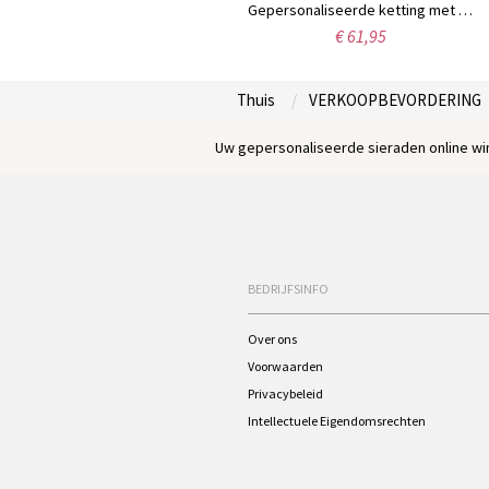
Vergulde moeders geboortesteen hartketting met gegraveerde namen, 18 karaats goud
Gepersonaliseerde ketting met 7 geboortestenen, geïnspireerd op de stamboom van uw familie.
€ 65,99
€ 61,95
Thuis
VERKOOPBEVORDERING
Uw gepersonaliseerde sieraden online win
BEDRIJFSINFO
Over ons
Voorwaarden
Privacybeleid
Intellectuele Eigendomsrechten