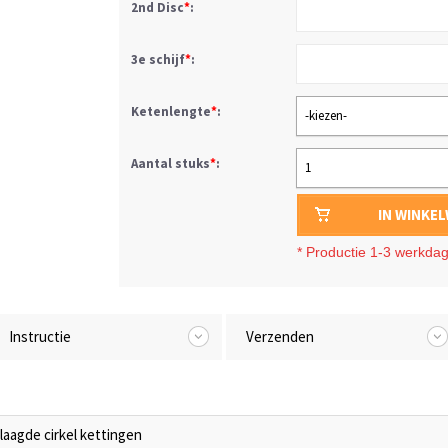
2nd Disc
*
:
3e schijf
*
:
Ketenlengte
*
:
-kiezen-
Aantal stuks
*
:
1
IN WINKE
*
Productie 1-3 werkda
Instructie
Verzenden
laagde cirkel kettingen