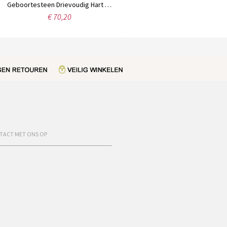
Geboortesteen Drievoudig Hart Ketting met 3 Namen, Gegraveerd in Goud
Moedersketting met de namen en geboortestenen van de 6 kinderen in sterling zilver.
€ 70,20
€ 58,99
TACT MET ONS OP