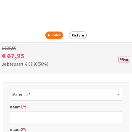
Video
Picture
€ 135,90
€ 67,95
Je bespaart: €
67,95
(50%)
Materiaal*:
naam1
*
:
naam2
*
: