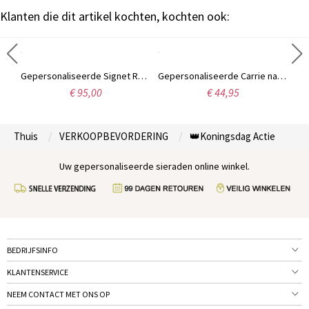
Klanten die dit artikel kochten, kochten ook:
Zilveren ring met cirkelmonogram
Gepersonaliseerde Signet Radiant monogram ring in sterling zilver
Gepersonaliseerde Carrie naam Ring Gift Sterling zilver
€ 95,00
€ 44,95
Thuis
VERKOOPBEVORDERING
👑Koningsdag Actie
Uw gepersonaliseerde sieraden online winkel.
BEDRIJFSINFO
KLANTENSERVICE
NEEM CONTACT MET ONS OP