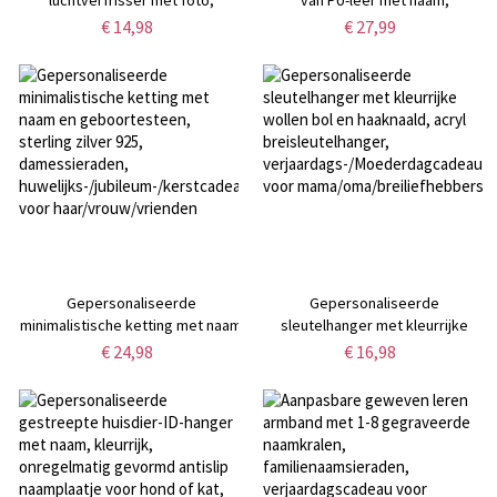
grappige dubbelzijdige
verstelbare nek- en
€ 14,98
€ 27,99
geurverspreider,
schouderriem voor camera,
autoaccessoire,
fotografieaccessoire, cadeau
Valentijnsdag-/verjaardagscadeau
voor fotografen/single eyes
voor
familie/stelletje/dierenliefhebbers
Gepersonaliseerde
Gepersonaliseerde
minimalistische ketting met naam
sleutelhanger met kleurrijke
en geboortesteen, sterling zilver
wollen bol en haaknaald, acryl
€ 24,98
€ 16,98
925, damessieraden,
breisleutelhanger,
huwelijks-/jubileum-/kerstcadeau
verjaardags-/Moederdagcadeau
voor haar/vrouw/vrienden
voor mama/oma/breiliefhebbers