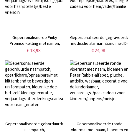
Gepersonaliseerde Pinky
Gepersonaliseerde gegraveerde
Promise-ketting met namen,
medische alarmarmband met ID-
verfijnd sieraad van 925 sterling
tag, roestvrijstalen
€ 18,98
€ 24,98
zilver,
herenarmband voor
verjaardags-/Valentijnsdag-/jubileumcadeau
epilepsie/diabetes/allergie,
voor haar/stelletje/beste
cadeau voor hem/vader/familie
vriendin
Gepersonaliseerde geborduurde
Gepersonaliseerde ronde
naampatch,
vloermat met naam, bloemen en