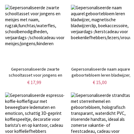
Chore Chart, cadeau voor
verjaardag/Pasen/doop cadeau
kinderen
voor
pasgeborenen/petekinderen
Gepersonaliseerde zwarte
Gepersonaliseerde naam aquarel
schooltasset voor jongens en
geboortebloem leren bladwijzer,
meisjes met naam,
magnetische bladwijzerclip,
€ 17,99
€ 15,00
rugzak/lunchtas/waterfles,
boekaccessoire,
schoolbenodigdheden,
verjaardags-/kerstcadeau voor
verjaardags-/schoolcadeau voor
boekenliefhebbers/lezers/vrouwe
meisjes/jongens/kinderen