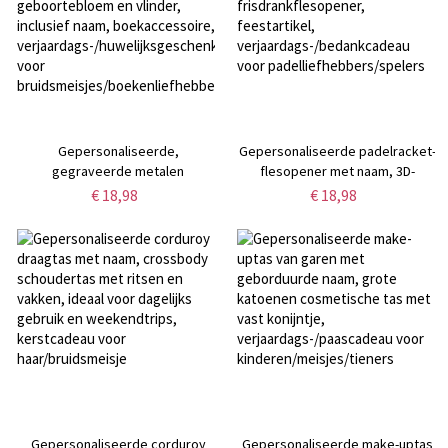
Gepersonaliseerde,
Gepersonaliseerde padelracket-
gegraveerde metalen
flesopener met naam, 3D-
boekenlegger met
geprinte frisdrankflesopener,
€ 18,98
€ 18,98
geboortebloem en vlinder,
feestartikel,
inclusief naam, boekaccessoire,
verjaardags-/bedankcadeau voor
verjaardags-/huwelijksgeschenk
padelliefhebbers/spelers
voor
bruidsmeisjes/boekenliefhebbers/lezers
Gepersonaliseerde corduroy
Gepersonaliseerde make-uptas