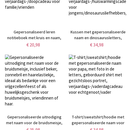
Gepersonaliseerd leren
Kussen met gepersonaliseerde
notitieboek met kruis en naam,
naam en dinosaurusletters,
A5/A6 gebedsnotitieboek voor
pluche kussen met pseudo-3D-
€ 20,98
€ 34,98
Bijbelstudie,
alfabet, decoratie voor de
dankbaarheidsdagboek,
kinderkamer,
verjaardags-/doopcadeau voor
verjaardags-/huiswarmingscadeau
familie/vrienden
voor
jongens/dinosaurusliefhebbers/ki
Gepersonaliseerde uitnodiging
T-shirt/sweatshirt/hoodie met
met naam voor de bruidsmeisje,
gepersonaliseerde naam voor
inclusief beker, zonnebril en
papa, met foto in de letters,
€ 35,98
€ 34,98