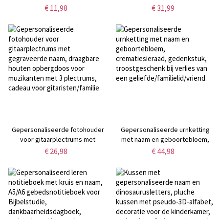
opstrijkbare/opnaaibare/met
Peter Rabbit-alfabet, pluche,
€ 11,98
€ 31,99
klittenband te bevestigen
antislip, wasbaar, decoratie voor
uniformpatch, kleurrijke doe-het-
de kinderkamer,
zelf kledingdecoratie,
verjaardags-/paascadeau voor
verjaardags-/herdenkingscadeau
kinderen/jongens/meisjes
voor teamgenoten
Gepersonaliseerde fotohouder
Gepersonaliseerde urnketting
voor gitaarplectrums met
met naam en geboortebloem,
gegraveerde naam, draagbare
crematiesieraad, gedenkstuk,
€ 26,98
€ 44,98
houten opbergdoos voor
troostgeschenk bij verlies van
muzikanten met 3 plectrums,
een geliefde/familielid/vriend.
cadeau voor gitaristen/familie