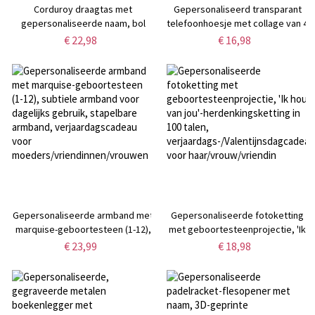
Corduroy draagtas met
Gepersonaliseerd transparant
gepersonaliseerde naam, bol
telefoonhoesje met collage van 4
garen en haaknaald, ruime
foto's en naam, sentimenteel
€ 22,98
€ 16,98
handtas met zijvakken, ideaal
telefoonhoesje voor iPhone,
verjaardags-/Moederdagcadeau
jubileum-/verjaardagscadeau
voor mama/oma/breiliefhebbers
voor familie
Gepersonaliseerde armband met
Gepersonaliseerde fotoketting
marquise-geboortesteen (1-12),
met geboortesteenprojectie, 'Ik
subtiele armband voor dagelijks
hou van jou'-herdenkingsketting
€ 23,99
€ 18,98
gebruik, stapelbare armband,
in 100 talen,
verjaardagscadeau voor
verjaardags-/Valentijnsdagcadeau
moeders/vriendinnen/vrouwen
voor haar/vrouw/vriendin