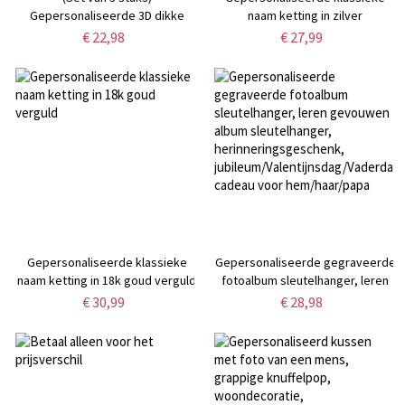
Gepersonaliseerde 3D dikke
naam ketting in zilver
bubbelletters, matte
€ 22,98
€ 27,99
pastelkleuren, mix & match,
vrijstaand alfabet, decoratie
voor de kinderkamer,
kraamcadeau voor kinderen
Gepersonaliseerde klassieke
Gepersonaliseerde gegraveerde
naam ketting in 18k goud verguld
fotoalbum sleutelhanger, leren
gevouwen album sleutelhanger,
€ 30,99
€ 28,98
herinneringsgeschenk,
jubileum/Valentijnsdag/Vaderdag
cadeau voor hem/haar/papa