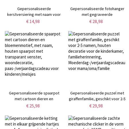
Gepersonaliseerde
Gepersonaliseerde fotohanger
kerstversiering met naam voor
met gegraveerde
de eerste baby, acryl aandenken
geboortebloem, vintage hanger
€ 14,98
€ 28,98
aan pasgeboren baby die in de
van 925 sterling zilver, ideaal als
maan slaapt, kerstcadeau voor
verjaardags- of
pasgeborenen/nieuwe ouders
Moederdagcadeau voor
haar/moeder/oma.
Gepersonaliseerde spaarpot
Gepersonaliseerde puzzel met
met cartoon dieren en
giraffenfamilie, geschikt voor 2-5
bloemenmotief, met naam,
namen, houten decoratie voor de
€ 25,98
€ 29,98
houten spaarpot met transparant
kinderkamer, familieherinnering,
venster, woondecoratie,
Moederdag-/verjaardagscadeau
paas-/verjaardagscadeau voor
voor mama/oma/familie
kinderen/meisjes