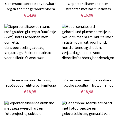
Gepersonaliseerde opvouwbare
Gepersonaliseerde rieten
organizer met geboortebloem
strandtas met naam, handtas
en naam voor haaknaalden,
voor
€ 24,98
€ 16,98
breiaccessoires,
zomervakantie/zwembadfeest,
verjaardags-/moederdagcadeau
vrijgezellenfeestcadeau voor
voor
aan het strand,
haar/mama/oma/haakliefhebbers
bruidsdouche/huwelijksgeschenk
voor haar/bruidsmeisje
Gepersonaliseerde naam,
Gepersonaliseerd geborduurd
roségouden glitterparfumflesje
pluche speeltje in botvorm met
(2 oz), balletschoenen met
naam, knuffel met initialen op
€ 18,98
€ 18,98
confetti,
maat voor hond,
dansvoorstellingcadeau,
huisdierbenodigdheden,
verjaardags-/jubileumcadeau
verjaardagscadeau voor
voor ballerina's/vrouwen
dierenliefhebbers/hondeneigenar