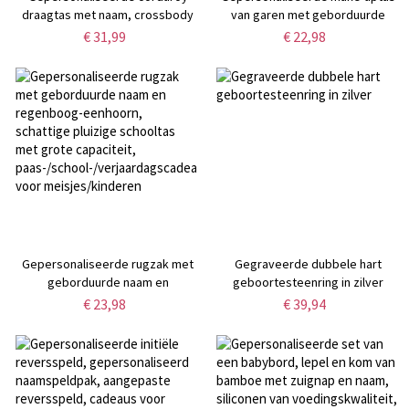
draagtas met naam, crossbody
van garen met geborduurde
schoudertas met ritsen en
naam, grote katoenen
€ 31,99
€ 22,98
vakken, ideaal voor dagelijks
cosmetische tas met vast
gebruik en weekendtrips,
konijntje,
kerstcadeau voor
verjaardags-/paascadeau voor
haar/bruidsmeisje
kinderen/meisjes/tieners
Gepersonaliseerde rugzak met
Gegraveerde dubbele hart
geborduurde naam en
geboortesteenring in zilver
regenboog-eenhoorn, schattige
€ 23,98
€ 39,94
pluizige schooltas met grote
capaciteit,
paas-/school-/verjaardagscadeau
voor meisjes/kinderen