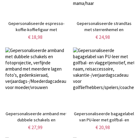
Gepersonaliseerde espresso-
Gepersonaliseerde strandtas
koffie-koffiefiguur met
met sterrenhemel en
beweegbare ledematen en
geboortebloem, holografisch
€ 18,98
€ 24,98
emoticon, schattig 3D-geprint
transparant, waterdicht PVC,
koffiespeeltje, decoratie voor
iriserende handtas, ideaal als
barista's en op kantoor, cadeau
zomerse vakantie- of
voor koffieliefhebbers
feestcadeau, cadeau voor
mama/haar
Gepersonaliseerde armband met
Gepersonaliseerde bagagelabel
dubbele schakels en
van PU-leer met golfbal- en
fotoprojectie, verfijnde armband
vlaggetjemotief, met naam,
€ 27,99
€ 20,98
met meerdere lagen foto's,
reisaccessoire,