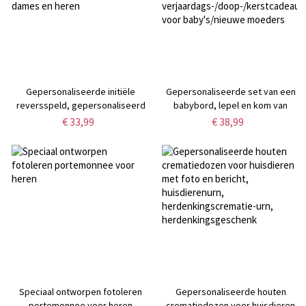
Gepersonaliseerde initiële
Gepersonaliseerde set van een
reversspeld, gepersonaliseerd
babybord, lepel en kom van
naamspeldpak, aangepaste
bamboe met zuignap en naam,
€ 33,99
€ 38,99
reversspeld, cadeaus voor
siliconen van voedingskwaliteit,
dames en heren
verjaardags-/doop-/kerstcadeau
voor baby's/nieuwe moeders
Speciaal ontworpen fotoleren
Gepersonaliseerde houten
portemonnee voor heren
crematiedozen voor huisdieren