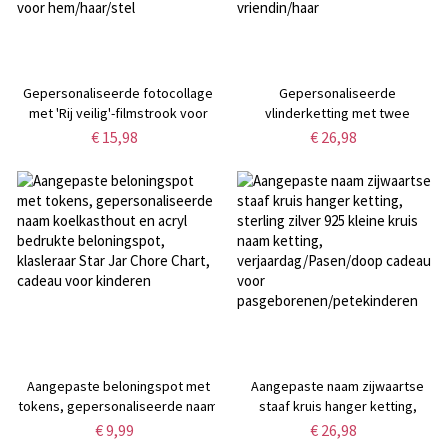
Gepersonaliseerde fotocollage
Gepersonaliseerde
met 'Rij veilig'-filmstrook voor
vlinderketting met twee
stellen, autohanger,
geboortestenen, minimalistische
€ 15,98
€ 26,98
zonneklepclip, autoaccessoire,
sieraden,
jubileum-/Valentijnsdagcadeau
jubileum-/verjaardags-/kerstcadea
voor hem/haar/stel
voor vrouw/dochter/beste
vriendin/haar
Aangepaste beloningspot met
Aangepaste naam zijwaartse
tokens, gepersonaliseerde naam
staaf kruis hanger ketting,
koelkasthout en acryl bedrukte
sterling zilver 925 kleine kruis
€ 9,99
€ 26,98
beloningspot, klasleraar Star Jar
naam ketting,