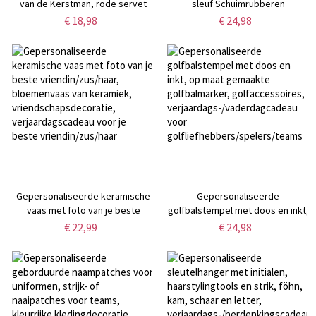
van de Kerstman, rode servet
sleuf Schuimrubberen
voor een feestdiner,
microfoonhoesbeschermers Set
€ 18,98
€ 24,98
keukenaccessoire voor een
van 2, dubbelzijdige
theedoek,
handmicrofoonwindschermen
housewarming-/kerstcadeau
met logo, geschenken voor
voor gastvrouw/familie
makers/hosts
Gepersonaliseerde keramische
Gepersonaliseerde
vaas met foto van je beste
golfbalstempel met doos en inkt,
vriendin/zus/haar, bloemenvaas
op maat gemaakte
€ 22,99
€ 24,98
van keramiek,
golfbalmarker, golfaccessoires,
vriendschapsdecoratie,
verjaardags-/vaderdagcadeau
verjaardagscadeau voor je beste
voor
vriendin/zus/haar
golfliefhebbers/spelers/teams