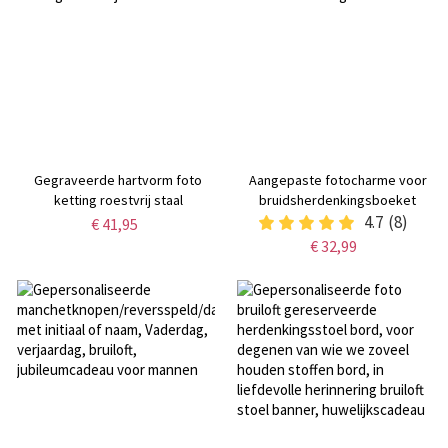
hem/vader/broer/familie/vrienden
Gegraveerde hartvorm foto
Aangepaste fotocharme voor
ketting roestvrij staal
bruidsherdenkingsboeket
4.7
(8)
€ 41,95
€ 32,99