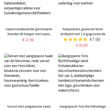
Gepersonaliseerde gestreepte
Aanpasbare geweven leren
huisdier-ID-hanger met naam,
armband met 1-8 gegraveerde
kleurrijk, onregelmatig gevormd
naamkralen,
4.7
(6)
€ 17,98
antislip naamplaatje voor hond of
familienaamsieraden,
€ 33,99
kat, halsbandlabel,
verjaardagscadeau voor
verjaardagscadeau voor
vaderdag voor mannen
huisdiereigenaren/liefhebbers
Servet met aangepaste naam
Aangepaste foto Rechthoekige