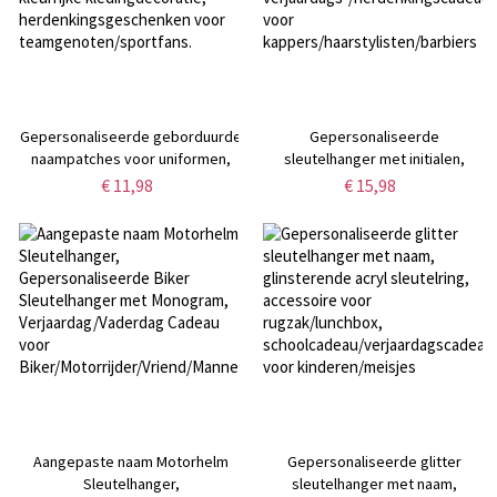
Gepersonaliseerde geborduurde
Gepersonaliseerde
naampatches voor uniformen,
sleutelhanger met initialen,
strijk- of naaipatches voor teams,
haarstylingtools en strik, föhn,
€ 11,98
€ 15,98
kleurrijke kledingdecoratie,
kam, schaar en letter,
herdenkingsgeschenken voor
verjaardags-/herdenkingscadeau
teamgenoten/sportfans.
voor
kappers/haarstylisten/barbiers
Aangepaste naam Motorhelm
Gepersonaliseerde glitter
Sleutelhanger,
sleutelhanger met naam,