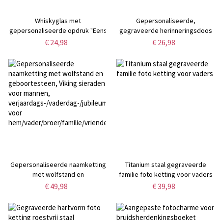
Whiskyglas met
Gepersonaliseerde,
gepersonaliseerde opdruk "Eens
gegraveerde herinneringsdoos
een broer, altijd een broer" (2-6
met liefdesthema, met namen en
€ 24,98
€ 26,98
namen), wijnglas voor een broer
datum, houten bewaardoos voor
op afstand, decoratief
aandenken,
aandenken voor de bar,
Valentijnsdag-/jubileum-/huwelijks
Vaderdagcadeau voor hem/papa
voor een stel/pasgetrouwden
Gepersonaliseerde naamketting
Titanium staal gegraveerde
met wolfstand en
familie foto ketting voor vaders
geboortesteen, Viking sieraden
€ 49,98
€ 39,98
voor mannen,
verjaardags-/vaderdag-/jubileumcadeau
voor