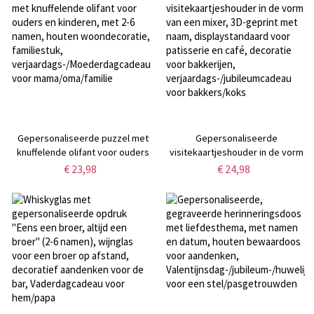
voor
huisdieraccessoire,
hem/vader/golfliefhebbers/spelers
verjaardagscadeau voor
hondenmoeder/huisdiereigenaren
Gepersonaliseerde puzzel met
Gepersonaliseerde
knuffelende olifant voor ouders
visitekaartjeshouder in de vorm
en kinderen, met 2-6 namen,
van een mixer, 3D-geprint met
€ 23,98
€ 24,98
houten woondecoratie,
naam, displaystandaard voor
familiestuk,
patisserie en café, decoratie
verjaardags-/Moederdagcadeau
voor bakkerijen,
voor mama/oma/familie
verjaardags-/jubileumcadeau
voor bakkers/koks