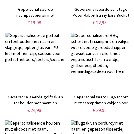
Gepersonaliseerde
Gepersonaliseerde schattige
naampaaseieren met
Peter Rabbit Bunny Ears Bucket
konijnenoren, kleurrijke
Bag met initiaal en naam, vrolijke
€ 19,98
€ 22,98
paaseierenset van 3,
paaseierenzoektochtmand,
paasmandvullers, feestgunsten,
katoenen linnen paasgoodiebag,
paascadeaus voor
paascadeau voor kinderen
kinderen/jongens/meisjes
Gepersonaliseerde golfbal- en
Gepersonaliseerd BBQ-schort
teehouder met naam en
met naamprint en vakjes voor
vlaggetje, opbergtas van PU-leer
diverse gereedschappen,
€ 24,98
€ 29,98
met riemclip, cadeau voor
gewaxt canvas schort met
golfliefhebbers/spelers/coaches
veganistisch leren bandje,
grillbenodigdheden,
verjaardagscadeau voor hem