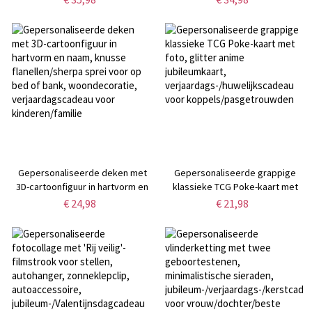
haarelastiekje, ideaal als
geborduurd shirt met
bedankje voor een
gezichtsloos portret,
vrijgezellenfeest of als
verjaardags-/vaderdagcadeau
huwelijksgeschenk voor
voor echtgenoot/vader
bruidsmeisjes, vriendinnen of
haar.
Gepersonaliseerde deken met
Gepersonaliseerde grappige
3D-cartoonfiguur in hartvorm en
klassieke TCG Poke-kaart met
naam, knusse flanellen/sherpa
foto, glitter anime jubileumkaart,
€ 24,98
€ 21,98
sprei voor op bed of bank,
verjaardags-/huwelijkscadeau
woondecoratie,
voor koppels/pasgetrouwden
verjaardagscadeau voor
kinderen/familie