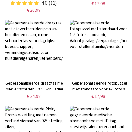
Gepersonaliseerde Biker
4.6
(11)
glinsterende acryl sleutelring,
€ 17,98
Sleutelhanger met Monogram,
accessoire voor
€ 26,99
Verjaardag/Vaderdag Cadeau
rugzak/lunchbox,
voor
schoolcadeau/verjaardagscadeau
Biker/Motorrijder/Vriend/Mannen/Papa
voor kinderen/meisjes
Gepersonaliseerde draagtas met
Gepersonaliseerde fotopuzzel
olieverfschilderij van uw huisdier
met standaard voor 1-5 foto's,
en naam, ruime schoudertas voor
souvenir,
€ 24,98
€ 17,98
dagelijkse boodschappen,
Valentijnsdag-/verjaardags-/herd
verjaardagscadeau voor
voor stellen/familie/vrienden
huisdiereigenaren/liefhebbers/vrienden