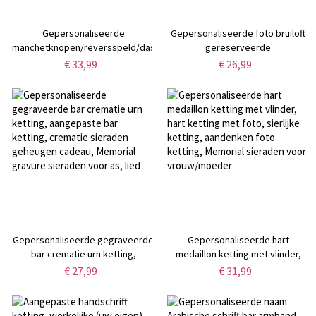
Gepersonaliseerde
Gepersonaliseerde foto bruiloft
manchetknopen/reversspeld/dasspeld
gereserveerde
met initiaal of naam, Vaderdag,
herdenkingsstoel bord, voor
€ 33,99
€ 26,99
verjaardag, bruiloft,
degenen van wie we zoveel
jubileumcadeau voor mannen
houden stoffen bord, in
liefdevolle herinnering bruiloft
stoel banner, huwelijkscadeau
Gepersonaliseerde gegraveerde
Gepersonaliseerde hart
bar crematie urn ketting,
medaillon ketting met vlinder,
aangepaste bar ketting,
hart ketting met foto, sierlijke
€ 27,99
€ 31,99
crematie sieraden geheugen
ketting, aandenken foto ketting,
cadeau, Memorial gravure
Memorial sieraden voor
sieraden voor as, lied
vrouw/moeder