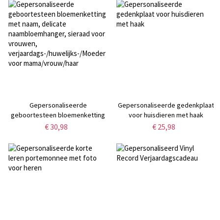
gedenksieraad,
vakantie-/verjaardagscadeau
verjaardags-/Moederdagcadeau
voor
voor moeder/vrouwen
golfliefhebbers/spelers/coaches.
Gepersonaliseerde
Gepersonaliseerde gedenkplaat
geboortesteen bloemenketting
voor huisdieren met haak
met naam, delicate
€ 30,98
€ 25,98
naambloemhanger, sieraad voor
vrouwen,
verjaardags-/huwelijks-/Moederdagcadeau
voor mama/vrouw/haar